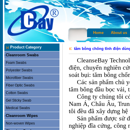
Home
About us
Product Category
tăm bông chống tĩnh điện dùn
Cleanroom Swabs
CleanseBay Technolo
Foam Swabs
điện, chuyển nghiên cứ
Polyester Swabs
soát bụi: tăm bông chố
Microfiber Swabs
Các sản phẩm chủ y
Fiber Optic Swabs
tăm bông đầu bọc vải, t
Cotton Swabs
Công ty chúng tôi c
Gel Sticky Swab
Nam Á, Châu Âu, Trung 
Medical Swabs
tôi đều đã xây dựng hệ t
Cleanroom Wipes
Sản phẩm được sử dụ
Non-woven Wipes
nghiệp đĩa cứng, công 