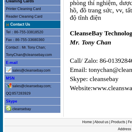
Cleaning Cards
phòng thí nghiệm, dược
Printer Cleaning Card
hồ, đồ trang sức, vv, t
độ tĩnh điện
Reader Cleaning Card
Contact Us
CleanseBay Technolog
Tel：86-755-33818520
Fax：86-755-33680360
Mr. Tony Chan
Contact：Mr. Tony Chan;
TonyChan@cleansebay.com
Call/ Zalo: 86-013928
E-mail
Email: tonychan@clea
sales@cleansebay.com
Skype: cleansebay
MSN
sales@cleansebay.com;
Website:www.cleansw
QQ:857283929
Skype
cleansebay
Home
|
About us
|
Products
|
Fe
Addres